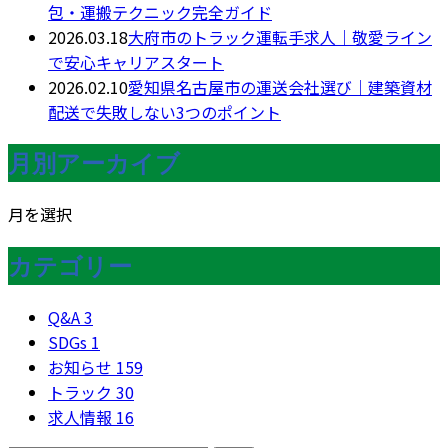
包・運搬テクニック完全ガイド
2026.03.18
大府市のトラック運転手求人｜敬愛ライン
で安心キャリアスタート
2026.02.10
愛知県名古屋市の運送会社選び｜建築資材
配送で失敗しない3つのポイント
月別アーカイブ
月を選択
カテゴリー
Q&A
3
SDGs
1
お知らせ
159
トラック
30
求人情報
16