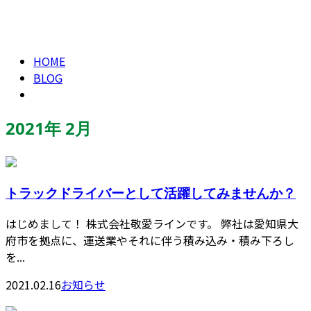
2021年 2月
CONTACT
HOME
BLOG
2021年 2月
トラックドライバーとして活躍してみませんか？
はじめまして！ 株式会社敬愛ラインです。 弊社は愛知県大
府市を拠点に、運送業やそれに伴う積み込み・積み下ろし
を...
2021.02.16
お知らせ