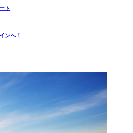
ート
インへ！