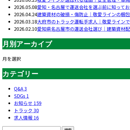
2026.05.08
愛知・名古屋で運送会社を選ぶ前に知っておき
2026.04.24
建築資材の破損・傷防止｜敬愛ラインの梱包
2026.03.18
大府市のトラック運転手求人｜敬愛ラインで
2026.02.10
愛知県名古屋市の運送会社選び｜建築資材配
月別アーカイブ
月を選択
カテゴリー
Q&A
3
SDGs
1
お知らせ
159
トラック
30
求人情報
16